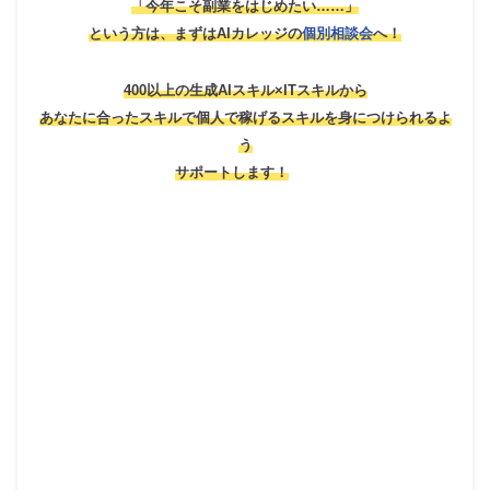
「今年こそ副業をはじめたい……」
という方は、
まずはAIカレッジの
個別相談会
へ！
400以上の生成AIスキル×ITスキルから
あなたに合ったスキルで個人で稼げるスキルを身につけられるよ
う
サポートします！