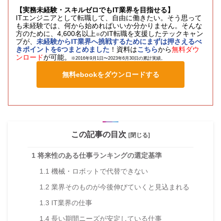
【実務未経験・スキルゼロでもIT業界を目指せる】
ITエンジニアとして転職して、自由に働きたい。そう思って
も未経験では、何から始めればいいか分かりません。そんな
方のために、4,600名以上
のIT転職を支援したテックキャン
※
プが、
未経験からIT業界へ挑戦するためにまずは押さえるべ
きポイントを6つまとめました
！資料は
こちら
から
無料ダウ
ンロード
が可能。
※2016年9月1日〜2023年6月30日の累計実績。
無料ebookをダウンロードする
この記事の目次
[閉じる]
1
将来性のある仕事ランキングの選定基準
1.1
機械・ロボットで代替できない
1.2
業界そのものが今後伸びていくと見込まれる
1.3
IT業界の仕事
1.4
長い期間ニーズが安定している仕事