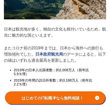
日本は観光地が多く、独自の文化も根付いているため、観
光に魅力的な国といえます。
またコロナ前の2019年までは、日本から海外への旅行も
増加傾向でした。
日本政府観光局
のデータによると、以下
の値はいずれも過去最高を更新しました。
2019年の日本人出国者数：約2,008万人（前年比
5.9％増）
2019年の年間の訪日外客数：約3,188万人（前年比
2.2％増）
2020年以降は、コロナ禍で海外渡航の制限により、観光
はじめてのIT転職🔰なら無料相談！
業は以前として厳しい状況。