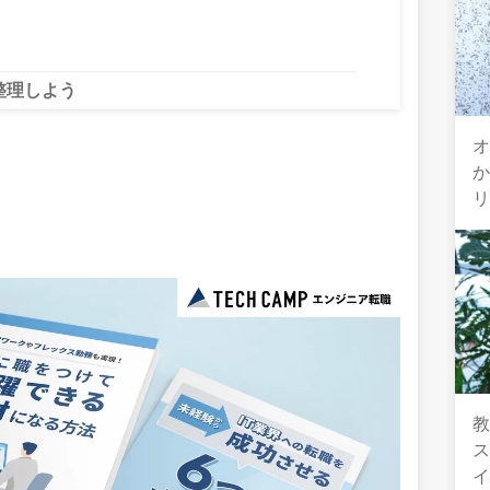
整理しよう
オ
教