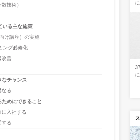
分散技術）
ている主な施策
者向け講座）の実施
ミング必修化
遇改善
3
きなチャンス
異なる
るためにできること
業に入社する
問する