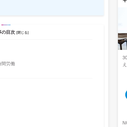
事の目次
[閉じる]
3
時間労働
）
N