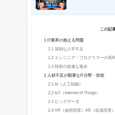
この記
1
IT業界の抱える問題
1.1
深刻な人手不足
1.2
エンジニア・プログラマーの長
1.3
技術の急速な進歩
2
人材不足が顕著なIT分野・技術
2.1
AI（人工知能）
2.2
IoT（Internet of Things）
2.3
ビッグデータ
2.4
VR（仮想現実）AR（拡張現実