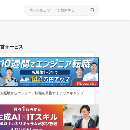
search
運営サービス
未経験からエンジニア転職を目指す｜テックキャンプ