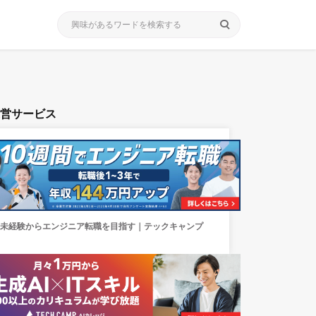
search
運営サービス
未経験からエンジニア転職を目指す｜テックキャンプ