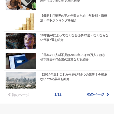
わからない時の対処法も解説
【最新】IT業界の平均年収まとめ！年齢別・職種
別・年収ランキングを紹介
10年後AIによってなくなる仕事12選・なくならな
い仕事7選を紹介
「日本のIT人材不足は2030年には79万人」はな
ぜ？理由やIT企業の対策などを紹介
【2024年版】これから伸びる9つの業界！今後危
ない7つの業界も紹介
1/12
次のページ
前のページ