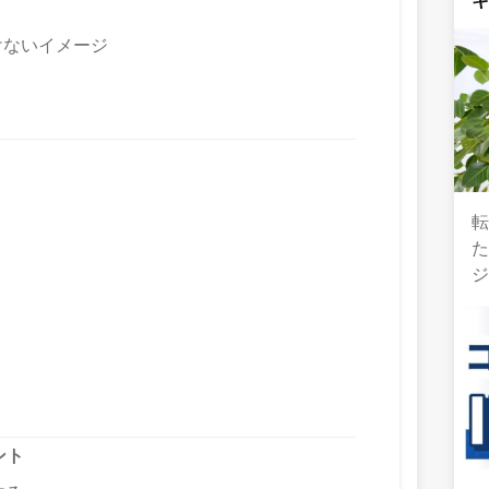
けないイメージ
ジ
ント