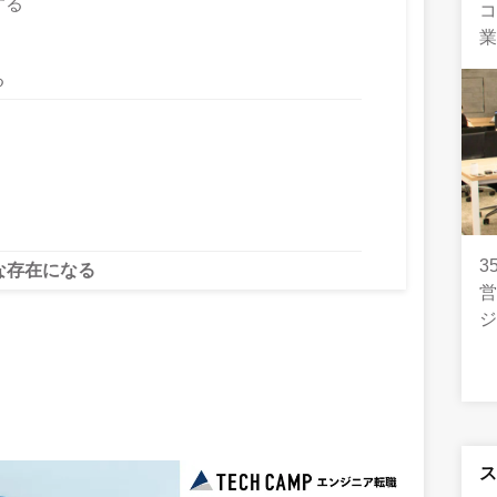
する
コ
る
3
な存在になる