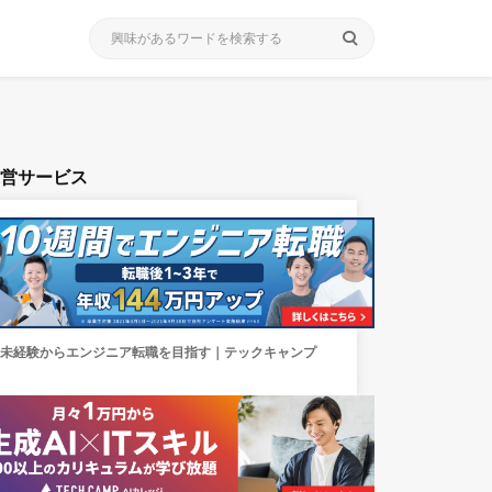
search
運営サービス
未経験からエンジニア転職を目指す｜テックキャンプ