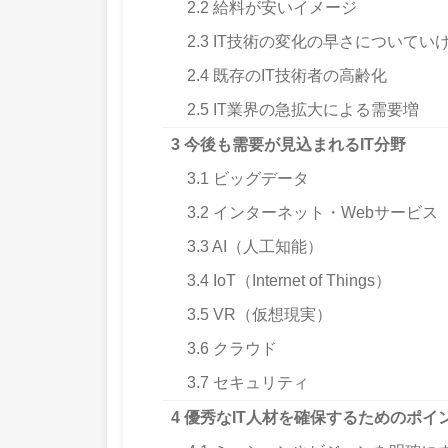
2.2
給料が安いイメージ
2.3
IT技術の変化の早さについてい
2.4
既存のIT技術者の高齢化
2.5
IT業界の急拡大による需要増
3
今後も需要が見込まれるIT分野
3.1
ビッグデータ
3.2
インターネット・Webサービス
3.3
AI（人工知能）
3.4
IoT（Internet of Things）
3.5
VR（仮想現実）
3.6
クラウド
3.7
セキュリティ
4
優秀なIT人材を確保するためのポイ