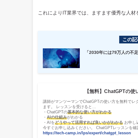
これによりIT業界では、ますます優秀な人
この記
「2030年には79万人の
【無料】ChatGPTの
講師がマンツーマンでChatGPTの使い方を無料でレ
ます。 レッスンを受けると…
・ChatGPTの
基本的な使い方がわかる
・
AIの仕組み
がわかる
・AIを
どうやって活用すれば良いかがわかる
お申し
今すぐお申し込みください。 ChatGPTレッスンを
https://tech-camp.in/lps/expert/chatgpt_lesson