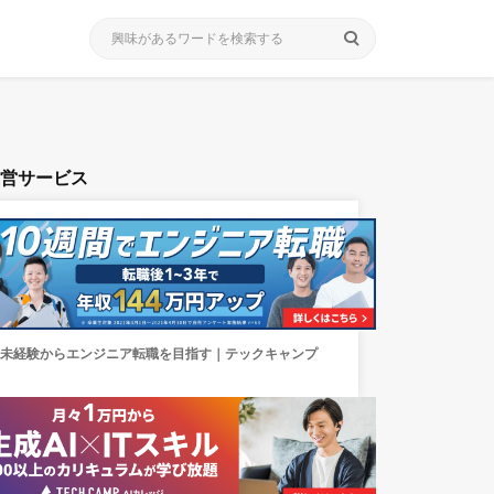
search
運営サービス
未経験からエンジニア転職を目指す｜テックキャンプ