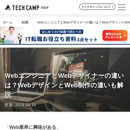
ホーム
転職
WebエンジニアとWebデザイナーの違いは？WebデザインとW
WebエンジニアとWebデザイナーの違い
は？WebデザインとWeb制作の違いも解
説
更新: 2024.04.16
「
Web業界に興味がある
」