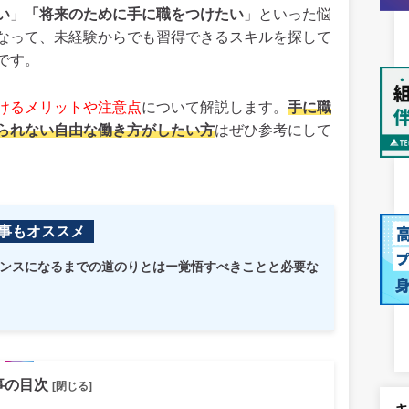
い
」
「将来のために手に職をつけたい
」といった悩
なって、未経験からでも習得できるスキルを探して
です。
けるメリットや注意点
について解説します。
手に職
られない自由な働き方がしたい方
はぜひ参考にして
事もオススメ
ーランスになるまでの道のりとはー覚悟すべきことと必要な
事の目次
[閉じる]