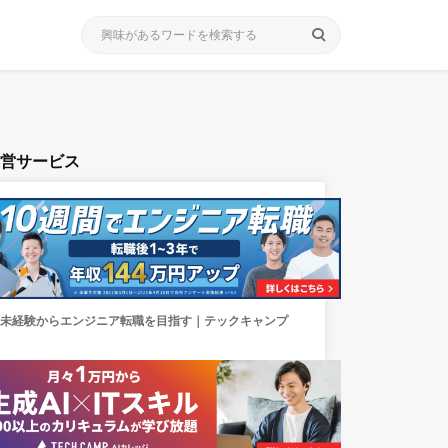
search
運営サービス
未経験からエンジニア転職を目指す｜テックキャンプ