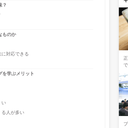
味？
？
なものか
軟に対応できる
正
グを学ぶメリット
くい
くる人が多い