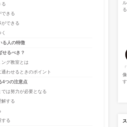
きる
ができる
事ができる
つく
いる人の特徴
ばせるべき？
ミング教室とは
に通わせるときのポイント
像
る4つの注意点
までは努力が必要となる
理解する
る
握する