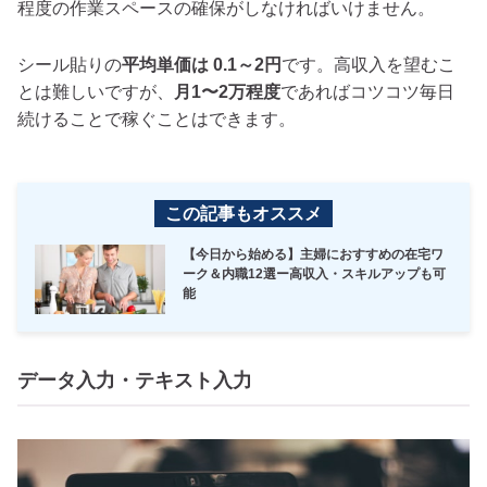
程度の作業スペースの確保がしなければいけません。
シール貼りの
平均単価は 0.1～2円
です。高収入を望むこ
とは難しいですが、
月1〜2万程度
であればコツコツ毎日
続けることで稼ぐことはできます。
この記事もオススメ
【今日から始める】主婦におすすめの在宅ワ
ーク＆内職12選ー高収入・スキルアップも可
能
データ入力・テキスト入力