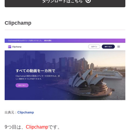
playmedia
ダウンロードはこちら
Clipchamp
出典元：
Clipchamp
9つ目は、
Clipchamp
です。