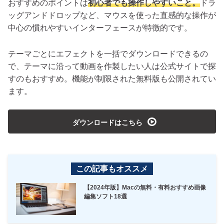
おすすめのポイントは
初心者でも操作しやすいこと。
ドラ
ッグアンドドロップなど、マウスを使った直感的な操作が
中心の慣れやすいインターフェースが特徴的です。
テーマごとにエフェクトを一括でダウンロードできるの
で、テーマに沿って動画を作製したい人は公式サイトで探
すのもおすすめ。機能が制限された無料版も公開されてい
ます。
playmedia
ダウンロードはこちら
この記事もオススメ
【2024年版】Macの無料・有料おすすめ画像
編集ソフト18選