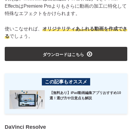
EffectsはPremiere Proよりもさらに動画の加工に特化して
特殊なエフェクトをかけられます。
使いこなせれば、
オリジナリティあふれる動画を作成でき
る
でしょう。
playmedia
ダウンロードはこちら
この記事もオススメ
【無料あり】iPad動画編集アプリおすすめ10
選！選び方や注意点も解説
DaVinci Resolve