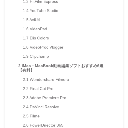
1.3
HitFilm Express
1.4
YouTube Studio
1.5
AviUtl
1.6
VideoPad
1.7
Elis Colors
1.8
VideoProc Vlogger
1.9
Clipchamp
2
iMac・MacBook動画編集ソフトおすすめ6選
【有料】
2.1
Wondershare Filmora
2.2
Final Cut Pro
2.3
Adobe Premiere Pro
2.4
DaVinci Resolve
2.5
Filme
2.6
PowerDirector 365