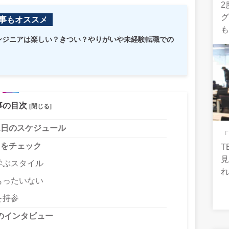
2
事もオススメ
エンジニアは楽しい？きつい？やりがいや未経験転職での
事の目次
[閉じる]
1日のスケジュール
トをチェック
T
学ぶスタイル
もったいない
を持参
のインタビュー