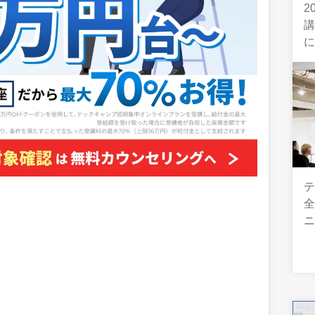
2
テ
全