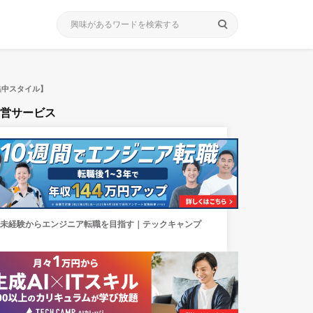
search
集中スタイル】
運営サービス
未経験からエンジニア転職を目指す｜テックキャンプ