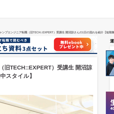
ャンプエンジニア転職（旧TECH::EXPERT）受講生 開沼諒さんの1日の流れを紹介【短期
ECH::EXPERT）受講生 開沼諒
集中スタイル】