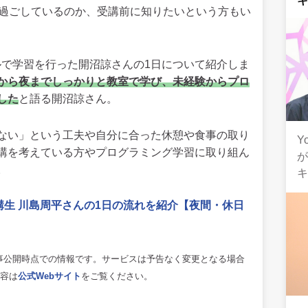
を過ごしているのか、受講前に知りたいという方もい
タイルで学習を行った開沼諒さんの1日について紹介しま
から夜までしっかりと教室で学び、未経験からプロ
した
と語る開沼諒さん。
ない」という工夫や自分に合った休憩や食事の取り
Y
講を考えている方やプログラミング学習に取り組ん
。
RT受講生 川島周平さんの1日の流れを紹介【夜間・休日
は記事公開時点での情報です。サービスは予告なく変更となる場合
容は
公式Webサイト
をご覧ください。