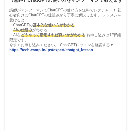
【無料】ChatGPTの使い方をマンツーマンで教えます
講師がマンツーマンでChatGPTの使い方を無料でレクチャー！ 初
心者向けにChatGPTの仕組みから丁寧に解説します。 レッスンを
受けると…
・ChatGPTの
基本的な使い方がわかる
・
AIの仕組み
がわかる
・AIを
どうやって活用すれば良いかがわかる
お申し込みは1日5組
限定です。
今すぐお申し込みください。 ChatGPTレッスンを確認する▼
https://tech-camp.in/lps/expert/chatgpt_lesson