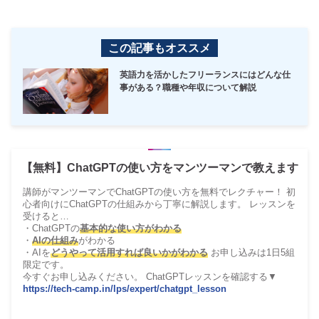
この記事もオススメ
英語力を活かしたフリーランスにはどんな仕
事がある？職種や年収について解説
【無料】ChatGPTの使い方をマンツーマンで教えます
講師がマンツーマンでChatGPTの使い方を無料でレクチャー！ 初
心者向けにChatGPTの仕組みから丁寧に解説します。 レッスンを
受けると…
・ChatGPTの
基本的な使い方がわかる
・
AIの仕組み
がわかる
・AIを
どうやって活用すれば良いかがわかる
お申し込みは1日5組
限定です。
今すぐお申し込みください。 ChatGPTレッスンを確認する▼
https://tech-camp.in/lps/expert/chatgpt_lesson