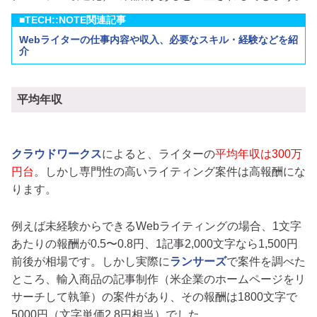
■TECH::NOTE関連記事
Webライターの仕事内容や収入、必要なスキル・経験などを紹
介
平均年収
クラウドワークス
によると、ライターの
平均年収は300万
円台
。しかし専門性の高いライティング案件は高報酬にな
ります。
例えば未経験からできるWebライティングの場合、1文字
あたりの報酬が0.5〜0.8円、1記事2,000文字なら1,500円
前後が相場です。しかし実際に
ランサーズ
で案件を調べた
ところ、輸入商品の記事制作（米企業のホームページをリ
サーチして執筆）の案件があり、その報酬は1800文字で
5000円（文字単価2.8円相当）でした。