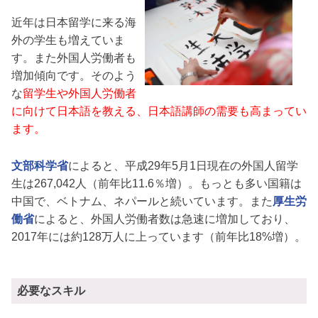
近年は日本留学に来る海
外の学生も増えていま
す。また外国人労働者も
増加傾向です。そのよう
な
留学生や外国人労働者
に向けて日本語を教える、日本語講師の需要も高まってい
ます。
文部科学省
によると、平成29年5月1日現在の外国人留学
生は267,042人（前年比11.6％増）。もっとも多い国籍は
中国で、ベトナム、ネパールと続いています。また
厚生労
働省
によると、外国人労働者数は急速に増加しており、
2017年には約128万人に上っています（前年比18%増）。
必要なスキル