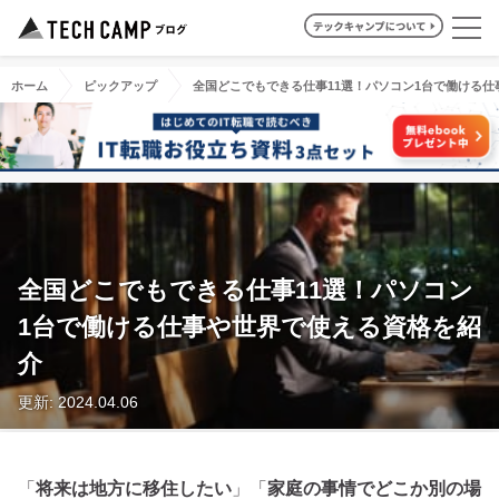
ホーム
ピックアップ
全国どこでもできる仕事11選！パソコン1台で働ける
全国どこでもできる仕事11選！パソコン
1台で働ける仕事や世界で使える資格を紹
介
更新: 2024.04.06
「
将来は地方に移住したい
」「
家庭の事情でどこか別の場