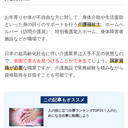
お年寄りや体が不自由な方に対して、身体介助や生活援助
といった身の回りのサポートを行う
介護福祉士
。ホームヘ
ルパー（訪問介護員）、特別養護老人ホーム、身体障害者
施設などが職場です。
日本の超高齢化社会に伴い介護業界は人手不足の状態なの
で、
全国で求人を見つけることができる
でしょう。
国家資
格が必要
な職業ですが、介護施設で実務経験を積みながら
資格取得を目指すことも可能です。
この記事もオススメ
人の役に立つ仕事ランキングTOP16！人のた
めになる仕事に転職しよう