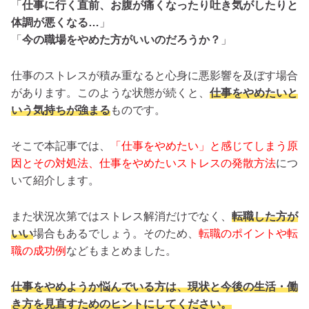
「
仕事に行く直前、お腹が痛くなったり吐き気がしたりと
体調が悪くなる…
」
「
今の職場をやめた方がいいのだろうか？
」
仕事のストレスが積み重なると心身に悪影響を及ぼす場合
があります。このような状態が続くと、
仕事をやめたいと
いう気持ちが強まる
ものです。
そこで本記事では、
「仕事をやめたい」と感じてしまう原
因とその対処法、仕事をやめたいストレスの発散方法
につ
いて紹介します。
また状況次第ではストレス解消だけでなく、
転職した方が
いい
場合もあるでしょう。そのため、
転職のポイントや転
職の成功例
などもまとめました。
仕事をやめようか悩んでいる方は、現状と今後の生活・働
き方を見直すためのヒントにしてください。