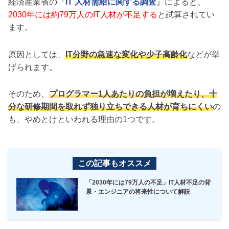
経済産業省の『
IT 人材需給に関する調査
』によると、
2030年には約79万人のIT人材が不足する
と試算されてい
ます。
原因としては、
IT分野の急速な変化や少子高齢化
などが挙
げられます。
そのため、
プログラマー1人あたりの負担が増えたり、十
分な研修期間を取れず独り立ちできる人材が育ちにくい
の
も、やめとけといわれる理由の1つです。
この記事もオススメ
「2030年には79万人の不足」IT人材不足の背
景・エンジニアの将来性について解説