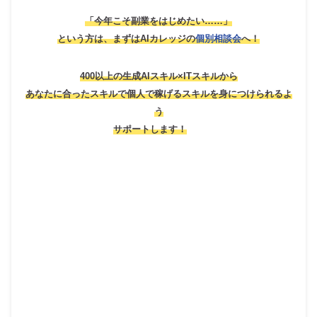
「今年こそ副業をはじめたい……」
という方は、
まずはAIカレッジの
個別相談会
へ！
400以上の生成AIスキル×ITスキルから
あなたに合ったスキルで個人で稼げるスキルを身につけられるよ
う
サポートします！