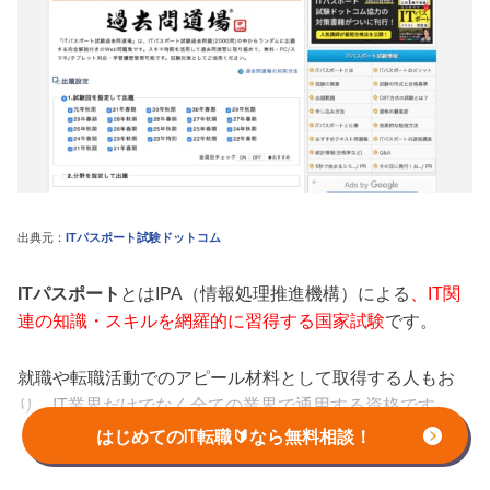
出典元：
ITパスポート試験ドットコム
ITパスポート
とはIPA（情報処理推進機構）による
、IT関
連の知識・スキルを網羅的に習得する国家試験
です。
就職や転職活動でのアピール材料として取得する人もお
り、IT業界だけでなく全ての業界で通用する資格です。
はじめてのIT転職🔰なら無料相談！
本来の試験は有料ですが、
ITパスポート試験ドットコム
な
どのサイトで過去問を無料で受験することができます。