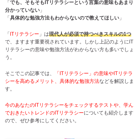
「
でも、そもそもITリテラシーという言葉の意味もあまり
分かっていない
」
「
具体的な勉強方法もわからないので教えてほしい
」
「
ITリテラシー
」は
現代人が必須で持つべきスキルの1つ
で、ますます重要視されています。しかし上記のようにIT
リテラシーの意味や勉強方法がわからない方も多いでしょ
う。
そこでこの記事では、
「ITリテラシー」の意味やITリテラ
シーを高めるメリット、具体的な勉強方法
などを解説しま
す。
今のあなたのITリテラシーをチェックするテストや、学ん
でおきたいトレンドのITリテラシー
についても紹介します
ので、ぜひ参考にしてください。