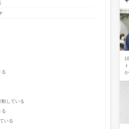
葉
か
1
きる
行動している
きる
ている