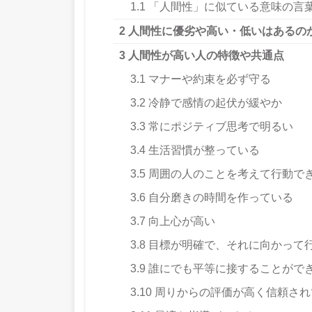
1.1
「人間性」に似ている意味の言
2
人間性に優劣や高い・低いはあるの
3
人間性が高い人の特徴や共通点
3.1
マナーや約束を必ず守る
3.2
冷静で感情の起伏が緩やか
3.3
常にポジティブ思考で明るい
3.4
生活習慣が整っている
3.5
周囲の人のことを考えて行動で
3.6
自分磨きの時間を作っている
3.7
向上心が高い
3.8
目標が明確で、それに向かって
3.9
誰にでも平等に接することがで
3.10
周りからの評価が高く信頼され