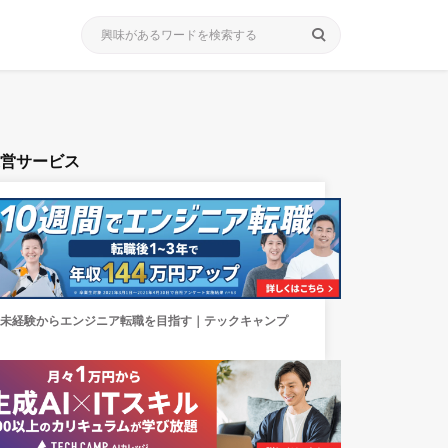
search
運営サービス
未経験からエンジニア転職を目指す｜テックキャンプ