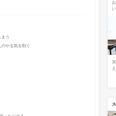
い
しまう
人のやる気を削ぐ
3