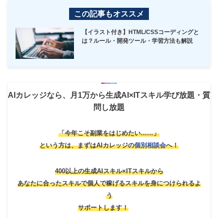
この記事もオススメ
【イラスト付き】HTML/CSSコーディングと
は？ルール・開発ツール・学習方法も解説
AIカレッジなら、月1万から生成AI×ITスキル学び放題・質
問し放題
「今年こそ副業をはじめたい……」
という方は、
まずはAIカレッジの
個別相談会
へ！
400以上の生成AIスキル×ITスキルから
あなたに合ったスキルで個人で稼げるスキルを身につけられるよ
う
サポートします！