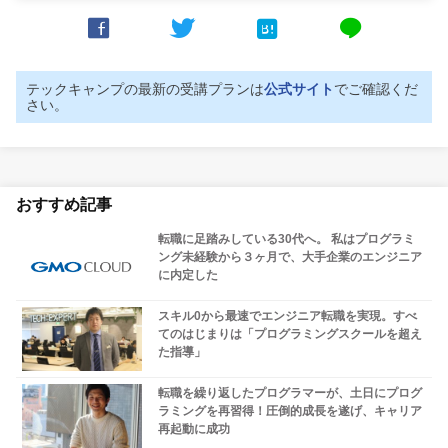



line
テックキャンプの最新の受講プランは
公式サイト
でご確認くだ
さい。
おすすめ記事
転職に足踏みしている30代へ。 私はプログラミ
ング未経験から３ヶ月で、大手企業のエンジニア
に内定した
スキル0から最速でエンジニア転職を実現。すべ
てのはじまりは「プログラミングスクールを超え
た指導」
転職を繰り返したプログラマーが、土日にプログ
ラミングを再習得！圧倒的成長を遂げ、キャリア
再起動に成功