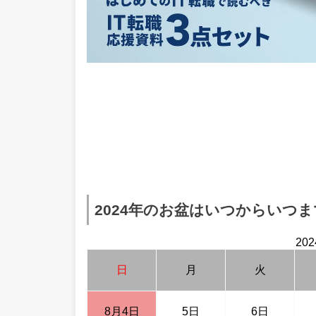
2024年のお盆はいつからいつま
20
日
月
火
8月4日
5日
6日