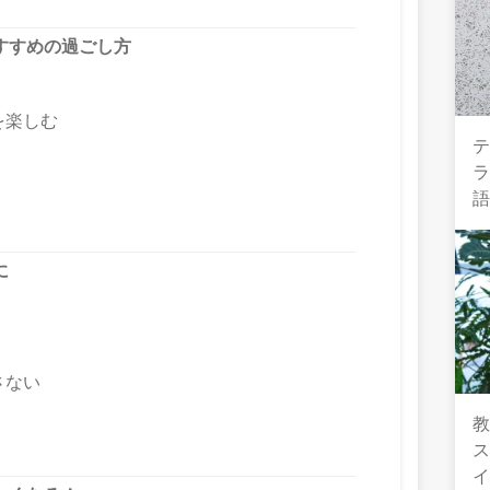
すすめの過ごし方
を楽しむ
テ
に
さない
教