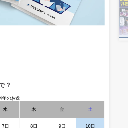
で？
24年のお盆
水
木
金
土
7日
8日
9日
10日