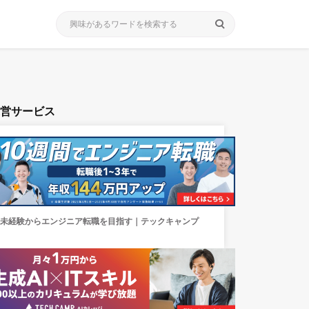
search
運営サービス
未経験からエンジニア転職を目指す｜テックキャンプ