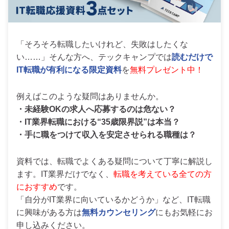
「そろそろ転職したいけれど、失敗はしたくな
い……」そんな方へ、テックキャンプでは
読むだけで
IT転職が有利になる限定資料
を
無料プレゼント中！
例えばこのような疑問はありませんか。
・未経験OKの求人へ応募するのは危ない？
・IT業界転職における“35歳限界説”は本当？
・手に職をつけて収入を安定させられる職種は？
資料では、転職でよくある疑問について丁寧に解説し
ます。IT業界だけでなく、
転職を考えている全ての方
におすすめ
です。
「自分がIT業界に向いているかどうか」など、IT転職
に興味がある方は
無料カウンセリング
にもお気軽にお
申し込みください。