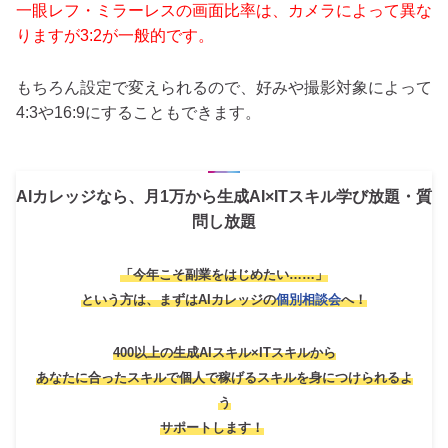
一眼レフ・ミラーレスの画面比率は、カメラによって異な
りますが3:2が一般的です。
もちろん設定で変えられるので、好みや撮影対象によって
4:3や16:9にすることもできます。
AIカレッジなら、月1万から生成AI×ITスキル学び放題・質
問し放題
「今年こそ副業をはじめたい……」
という方は、
まずはAIカレッジの
個別相談会
へ！
400以上の生成AIスキル×ITスキルから
あなたに合ったスキルで個人で稼げるスキルを身につけられるよ
う
サポートします！