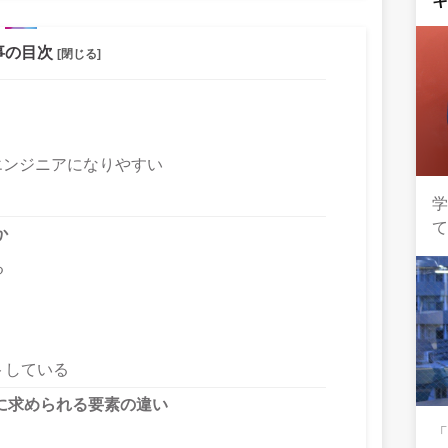
事の目次
[閉じる]
エンジニアになりやすい
て
か
る
トしている
職に求められる要素の違い