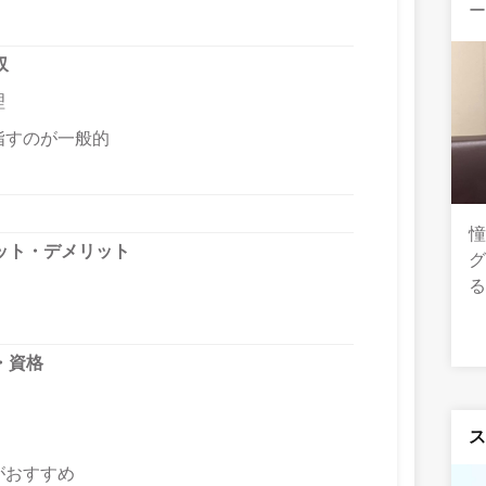
収
理
指すのが一般的
憧
ット・デメリット
グ
・資格
がおすすめ