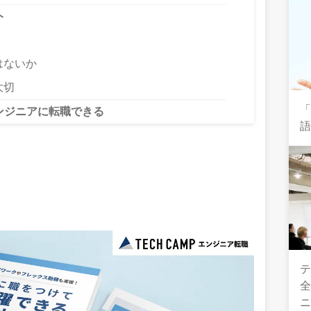
ト
はないか
大切
ンジニアに転職できる
テ
全