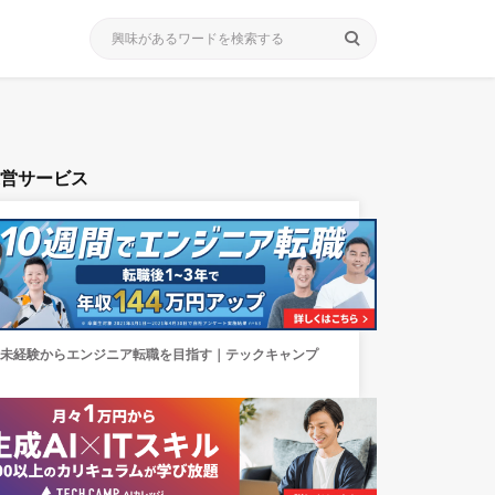
search
運営サービス
未経験からエンジニア転職を目指す｜テックキャンプ