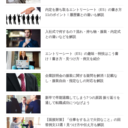
内定を勝ち取るエントリーシート（ES）の書き方
11のポイント！履歴書との違いも解説
入社式で何するの？流れ・持ち物・服装・内定式
との違いなどを解説
エントリーシート（ES）の趣味・特技はこう書
け！書き方・見つけ方・例文を紹介
企業説明会の服装に関する疑問を解消！記載な
し・服装自由・指定なしの対応を解説
新卒で早期退職してしまう7つの原因 振り返りを
通して転職成功につなげよう
【面接対策】「仕事をする上で大切なこと」の回
答例文13選！見つけ方や伝え方も解説