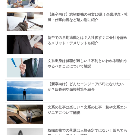
【新卒向け】志望動機の例文10選！企業理念・社
風・仕事内容など魅力別に紹介
新卒での早期退職とは？入社後すぐに会社を辞め
るメリット・デメリットも紹介
文系出身は就職が難しい？不利といわれる理由や
やるべきことについて解説
【新卒向け】どんなエンジニア(SE)になりたい
か？回答例や面接対策を紹介
文系の仕事は楽しい？文系の仕事一覧や文系エン
ジニアについて解説
就職面接での落選は人格否定ではない！落ちても