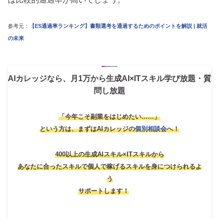
参考元：
【ES通過率ランキング】書類選考を通過するためのポイントを解説 | 就活
の未来
AIカレッジなら、月1万から生成AI×ITスキル学び放題・質
問し放題
「今年こそ副業をはじめたい……」
という方は、
まずはAIカレッジの
個別相談会
へ！
400以上の生成AIスキル×ITスキルから
あなたに合ったスキルで個人で稼げるスキルを身につけられるよ
う
サポートします！