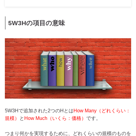
5W3Hの項目の意味
5W3Hで追加された2つのHとは
How Many（どれくらい：
規模）
と
How Much（いくら：価格）
です。
つまり何かを実現するために、どれくらいの規模のものを