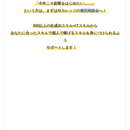
「今年こそ副業をはじめたい……」
という方は、
まずはAIカレッジの
個別相談会
へ！
400以上の生成AIスキル×ITスキルから
あなたに合ったスキルで個人で稼げるスキルを身につけられるよ
う
サポートします！