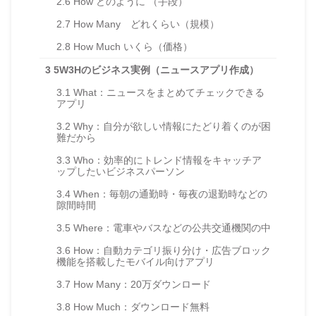
2.6
How どのように （手段）
2.7
How Many どれくらい（規模）
2.8
How Much いくら（価格）
3
5W3Hのビジネス実例（ニュースアプリ作成）
3.1
What：ニュースをまとめてチェックできる
アプリ
3.2
Why：自分が欲しい情報にたどり着くのが困
難だから
3.3
Who：効率的にトレンド情報をキャッチア
ップしたいビジネスパーソン
3.4
When：毎朝の通勤時・毎夜の退勤時などの
隙間時間
3.5
Where：電車やバスなどの公共交通機関の中
3.6
How：自動カテゴリ振り分け・広告ブロック
機能を搭載したモバイル向けアプリ
3.7
How Many：20万ダウンロード
3.8
How Much：ダウンロード無料