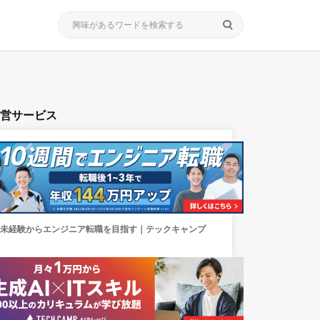
search
運営サービス
未経験からエンジニア転職を目指す｜テックキャンプ