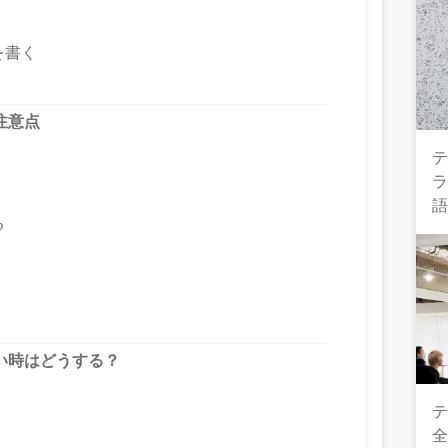
を書く
注意点
テ
る
い時はどうする？
テ
全