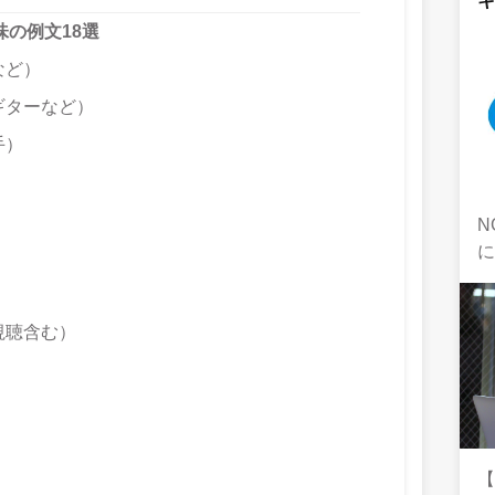
の例文18選
など）
ギターなど）
手）
N
視聴含む）
【