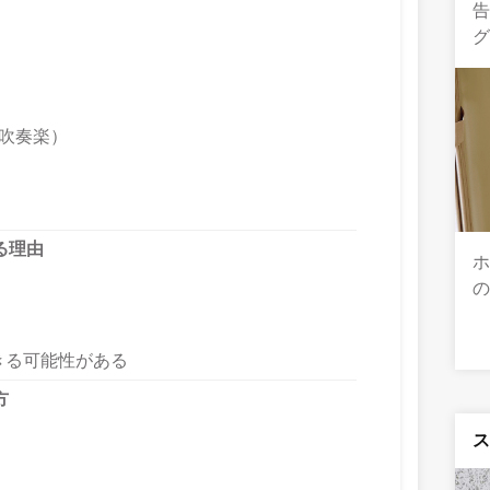
吹奏楽）
る理由
ホ
の
きる可能性がある
方