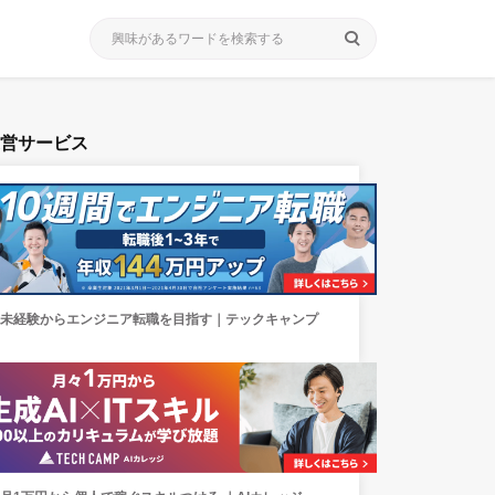
search
運営サービス
未経験からエンジニア転職を目指す｜テックキャンプ