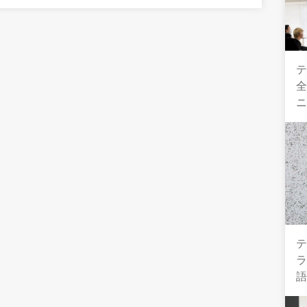
テ
全
テ