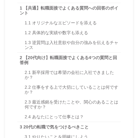
1
【共通】転職面接でよくある質問への回答のポイ
ント
1.1
オリジナルなエピソードを添える
1.2
具体的な実績や数字も添える
1.3
逆質問は入社意欲や自分の強みを伝えるチャ
ンス
2
【20代向け】転職面接でよくある4つの質問と回
答例
2.1
新卒採用では希望の会社に入社できました
か？
2.2
仕事をする上で大切にしていることは何です
か？
2.3
最近感銘を受けたことや、関心のあることは
何ですか？
2.4
あなたにとって仕事とは？
3
20代の転職で気をつけるべきこと
3.1
やりたいことを明確にしよう