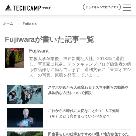
ホーム
Fujiwara
Fujiwaraが書いた記事一覧
Fujiwara
立教大学卒業後、神戸新聞社入社。2018年に退職
し、写真家に転身。テックキャンプブログ編集者の傍
ら作品作りに励んでいます。週刊文春に「東京オアシ
ス」の写真、原稿を発表しています。
スマホやめたら人生変わる？スマホ断ちの効果や
具体的な方法について解説
これからの時代に大切なこと9つ！人工知能
（AI）とどう向き合っていくべきか？
田舎暮らしの仕事おすすめ10選！地方移住するた