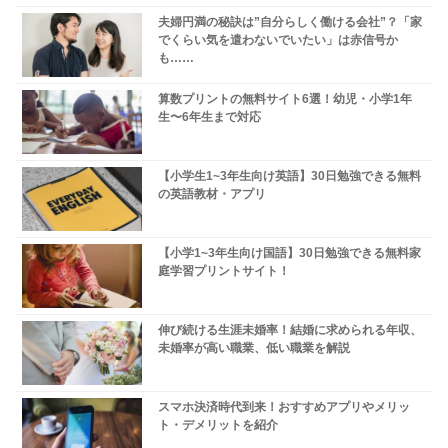
夫婦円満の秘訣は”自分らしく働ける会社”？「家
でくらい気を遣わないでいたい」は赤信号か
も……
算数プリントの無料サイト6選！幼児・小学1年
生〜6年生まで対応
【小学生1~3年生向け英語】30日勉強できる無料
の英語教材・アプリ
【小学1~3年生向け国語】30日勉強できる無料家
庭学習プリントサイト！
伸び続ける生涯未婚率！結婚に求められる年収、
未婚率が高い職業、低い職業を解説
スマホ決済時代到来！おすすめアプリやメリッ
ト・デメリットを紹介