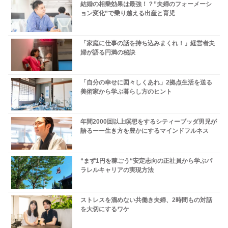
結婚の相乗効果は最強！？”夫婦のフォーメーシ
ョン変化”で乗り越える出産と育児
「家庭に仕事の話を持ち込みまくれ！」経営者夫
婦が語る円満の秘訣
「自分の幸せに図々しくあれ」2拠点生活を送る
美術家から学ぶ暮らし方のヒント
年間2000回以上瞑想をするシティーブッダ男児が
語るーー生き方を豊かにするマインドフルネス
“まず1円を稼ごう“安定志向の正社員から学ぶパ
ラレルキャリアの実現方法
ストレスを溜めない共働き夫婦、2時間もの対話
を大切にするワケ