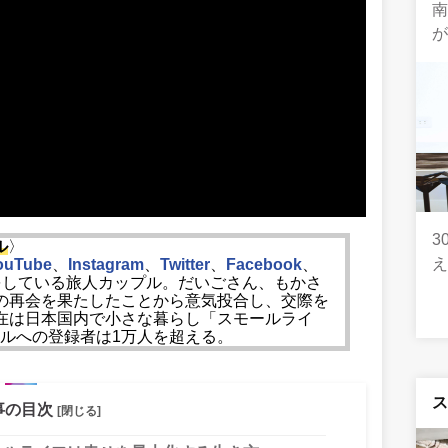
3
ル
〉
ouTube
、
Instagram
、
Twitter
、
Facebook
、
をしている旅人カップル。だいごさん、もかさ
の再会を果たしたことから意気投合し、交際を
在は日本国内で小さな暮らし「スモールライ
ンネルへの登録者は1万人を超える。
事の目次
[閉じる]