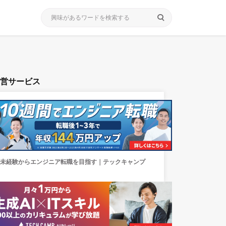
search
運営サービス
未経験からエンジニア転職を目指す｜テックキャンプ