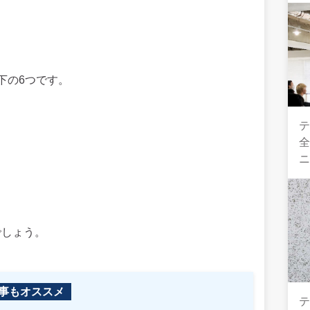
下の6つです。
テ
全
でしょう。
事もオススメ
テ