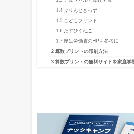
1.3
計算ドリルで算数学習
1.4
ぷりんときっず
1.5
こどもプリント
1.6
たすひくねこ
1.7
厚生労働省のHPも参考に
2
算数プリントの印刷方法
3
算数プリントの無料サイトを家庭学