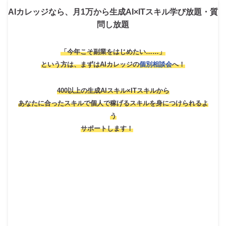
AIカレッジなら、月1万から生成AI×ITスキル学び放題・質
問し放題
「今年こそ副業をはじめたい……」
という方は、
まずはAIカレッジの
個別相談会
へ！
400以上の生成AIスキル×ITスキルから
あなたに合ったスキルで個人で稼げるスキルを身につけられるよ
う
サポートします！