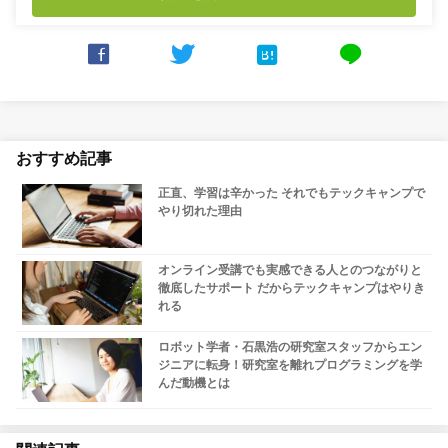



line
おすすめ記事
正直、学習は辛かった それでもテックキャンプで
やり切れた理由
オンライン受講でも実感できる人とのつながりと
徹底したサポート だからテックキャンプはやりき
れる
ロボット学者・石黒浩の研究室スタッフからエン
ジニアに転身！研究室を離れプログラミングを学
んだ動機とは