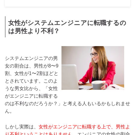
女性がシステムエンジニアに転職するの
は男性より不利？
システムエンジニアの男
女の割合は、男性が8〜9
割、女性が1〜2割ほどと
とされています。このよ
うな男女比から、「女性
がエンジニアに転職する
のは不利なのだろうか？」と考える人もいるかもしれませ
ん。
しかし実際は、
女性がエンジニアに転職する上で、男性よ
り不利ということはありません。
エンジニアの女性の割合