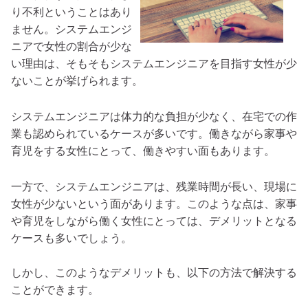
り不利ということはあり
ません。システムエンジ
ニアで女性の割合が少な
い理由は、そもそもシステムエンジニアを目指す女性が少
ないことが挙げられます。
システムエンジニアは体力的な負担が少なく、在宅での作
業も認められているケースが多いです。働きながら家事や
育児をする女性にとって、働きやすい面もあります。
一方で、システムエンジニアは、残業時間が長い、現場に
女性が少ないという面があります。このような点は、家事
や育児をしながら働く女性にとっては、デメリットとなる
ケースも多いでしょう。
しかし、このようなデメリットも、以下の方法で解決する
ことができます。