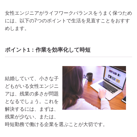
女性エンジニアがライフワークバランスをうまく保つため
には、以下の7つのポイントで生活を見直すことをおすす
めします。
ポイント1：作業を効率化して時短
結婚していて、小さな子
どもがいる女性エンジニ
アは、残業の多さが問題
となるでしょう。これを
解決するには、まずは、
残業が少ない、または、
時短勤務で働ける企業を選ぶことが大切です。