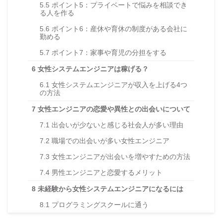
5.5
ポイント5：プライベートで悩みを相談でき
る人を作る
5.6
ポイント6：産休や育休の制度がある会社に
勤める
5.7
ポイント7：家事や育児の分担をする
6
女性システムエンジニアは稼げる？
6.1
女性システムエンジニアが収入を上げる4つ
の方法
7
女性エンジニアの恋愛や異性との出会いについて
7.1
出会いが少ないと感じる社会人が多い理由
7.2
職場での出会いが多い女性エンジニア
7.3
女性エンジニアが出会いを増やすための方法
7.4
男性エンジニアと恋愛するメリット
8
未経験から女性システムエンジニアになるには
8.1
プログラミングスクールに通う