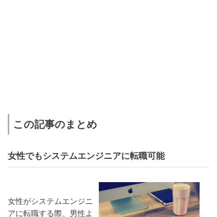
この記事のまとめ
女性でもシステムエンジニアに転職可能
女性がシステムエンジニ
アに転職する際、男性よ