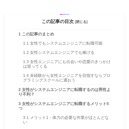
この記事の目次
[閉じる]
1
この記事のまとめ
1.1
女性でもシステムエンジニアに転職可能
1.2
女性システムエンジニアでも稼げる
1.3
女性エンジニアにも出会いや恋愛のきっかけ
は巡ってくる
1.4
未経験から女性エンジニアを目指すならプロ
グラミングスクールに通おう
2
女性がシステムエンジニアに転職するのは男性よ
り不利？
3
女性がシステムエンジニアに転職するメリット5
つ
3.1
メリット1：体力の必要な作業がほとんどな
い