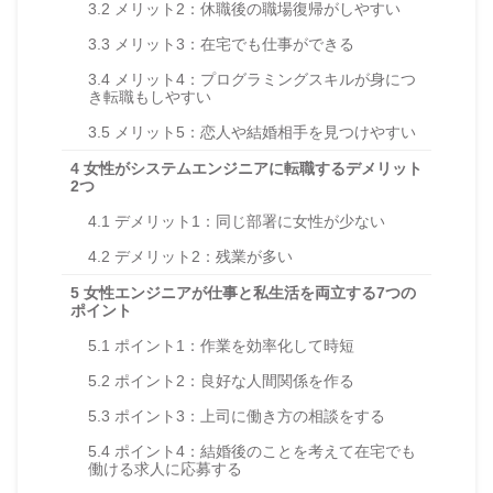
3.2
メリット2：休職後の職場復帰がしやすい
3.3
メリット3：在宅でも仕事ができる
3.4
メリット4：プログラミングスキルが身につ
き転職もしやすい
3.5
メリット5：恋人や結婚相手を見つけやすい
4
女性がシステムエンジニアに転職するデメリット
2つ
4.1
デメリット1：同じ部署に女性が少ない
4.2
デメリット2：残業が多い
5
女性エンジニアが仕事と私生活を両立する7つの
ポイント
5.1
ポイント1：作業を効率化して時短
5.2
ポイント2：良好な人間関係を作る
5.3
ポイント3：上司に働き方の相談をする
5.4
ポイント4：結婚後のことを考えて在宅でも
働ける求人に応募する