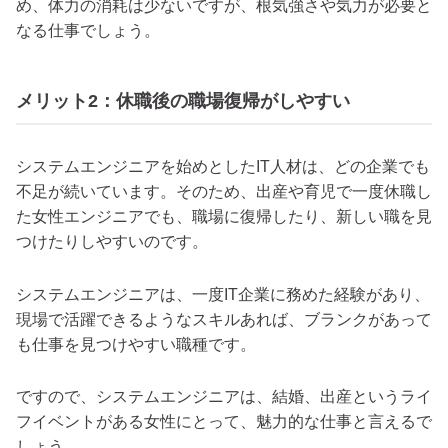
め、体力の消耗は少ないですが、根気強さや気力が必要と
なる仕事でしょう。
メリット2：休職後の職場復帰がしやすい
システムエンジニアを始めとしたIT人材は、どの企業でも
不足が続いています。そのため、出産や育児で一度休職し
た女性エンジニアでも、職場に復帰したり、新しい職を見
つけたりしやすいのです。
システムエンジニアは、一度IT企業に務めた経験があり、
現場で活躍できるようなスキルあれば、ブランクがあって
も仕事を見つけやすい職種です。
ですので、システムエンジニアは、結婚、出産というライ
フイベントがある女性にとって、魅力的な仕事と言えるで
しょう。