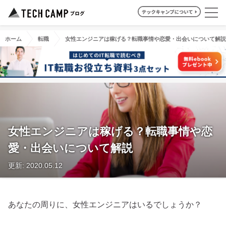
ホーム
転職
女性エンジニアは稼げる？転職事情や恋愛・出会いについて解説
女性エンジニアは稼げる？転職事情や恋
愛・出会いについて解説
更新: 2020.05.12
あなたの周りに、女性エンジニアはいるでしょうか？