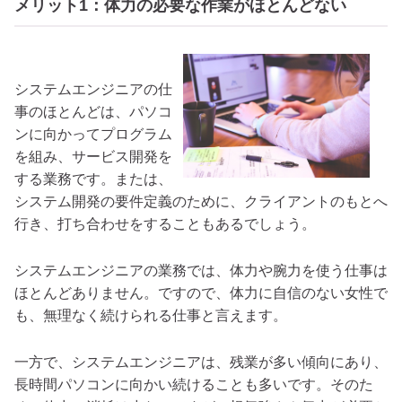
メリット1：体力の必要な作業がほとんどない
システムエンジニアの仕
事のほとんどは、パソコ
ンに向かってプログラム
を組み、サービス開発を
する業務です。または、
システム開発の要件定義のために、クライアントのもとへ
行き、打ち合わせをすることもあるでしょう。
システムエンジニアの業務では、体力や腕力を使う仕事は
ほとんどありません。ですので、体力に自信のない女性で
も、無理なく続けられる仕事と言えます。
一方で、システムエンジニアは、残業が多い傾向にあり、
長時間パソコンに向かい続けることも多いです。そのた