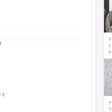
テ
う
いる
テ