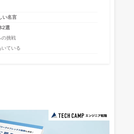
しい名言
本2選
への挑戦
あいている