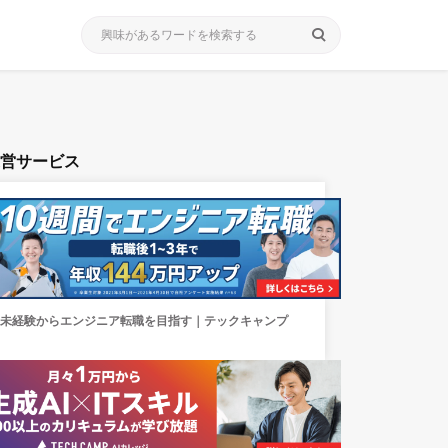
search
運営サービス
未経験からエンジニア転職を目指す｜テックキャンプ