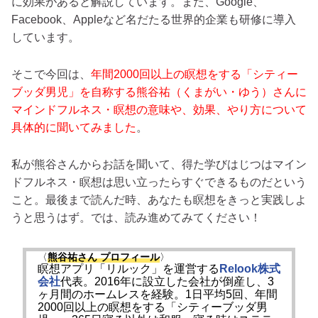
に効果があると解説しています。また、Google、
Facebook、Appleなど名だたる世界的企業も研修に導入
しています。
そこで今回は、
年間2000回以上の瞑想をする「シティー
ブッダ男児」を自称する熊谷祐（くまがい・ゆう）さんに
マインドフルネス・瞑想の意味や、効果、やり方について
具体的に聞いてみました
。
私が熊谷さんからお話を聞いて、得た学びはじつはマイン
ドフルネス・瞑想は思い立ったらすぐできるものだという
こと。最後まで読んだ時、あなたも瞑想をきっと実践しよ
うと思うはず。では、読み進めてみてください！
〈
熊谷祐さん プロフィール
〉
瞑想アプリ「リルック」を運営する
Relook株式
会社
代表。2016年に設立した会社が倒産し、3
ヶ月間のホームレスを経験。1日平均5回、年間
2000回以上の瞑想をする「シティーブッダ男