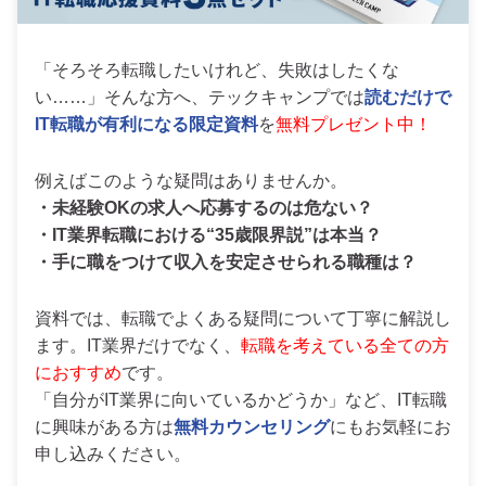
「そろそろ転職したいけれど、失敗はしたくな
い……」そんな方へ、テックキャンプでは
読むだけで
IT転職が有利になる限定資料
を
無料プレゼント中！
例えばこのような疑問はありませんか。
・未経験OKの求人へ応募するのは危ない？
・IT業界転職における“35歳限界説”は本当？
・手に職をつけて収入を安定させられる職種は？
資料では、転職でよくある疑問について丁寧に解説し
ます。IT業界だけでなく、
転職を考えている全ての方
におすすめ
です。
「自分がIT業界に向いているかどうか」など、IT転職
に興味がある方は
無料カウンセリング
にもお気軽にお
申し込みください。