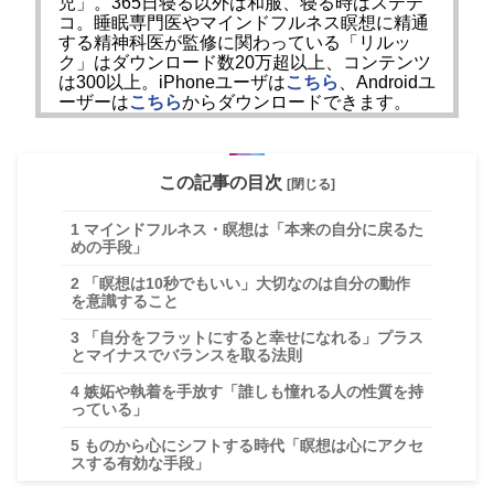
児」。365日寝る以外は和服、寝る時はステテ
コ。睡眠専門医やマインドフルネス瞑想に精通
する精神科医が監修に関わっている「リルッ
ク」はダウンロード数20万超以上、コンテンツ
は300以上。iPhoneユーザは
こちら
、Androidユ
ーザーは
こちら
からダウンロードできます。
この記事の目次
[閉じる]
1
マインドフルネス・瞑想は「本来の自分に戻るた
めの手段」
2
「瞑想は10秒でもいい」大切なのは自分の動作
を意識すること
3
「自分をフラットにすると幸せになれる」プラス
とマイナスでバランスを取る法則
4
嫉妬や執着を手放す「誰しも憧れる人の性質を持
っている」
5
ものから心にシフトする時代「瞑想は心にアクセ
スする有効な手段」