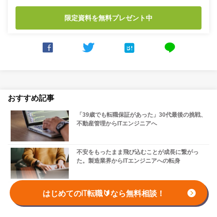
限定資料を無料プレゼント中



line
おすすめ記事
「39歳でも転職保証があった」30代最後の挑戦、
不動産管理からITエンジニアへ
不安をもったまま飛び込むことが成長に繋がっ
た。製造業界からITエンジニアへの転身
転職を繰り返したプログラマーが、土日にプログ
はじめてのIT転職🔰なら無料相談！
ラミングを再習得！圧倒的成長を遂げ、キャリア
再起動に成功