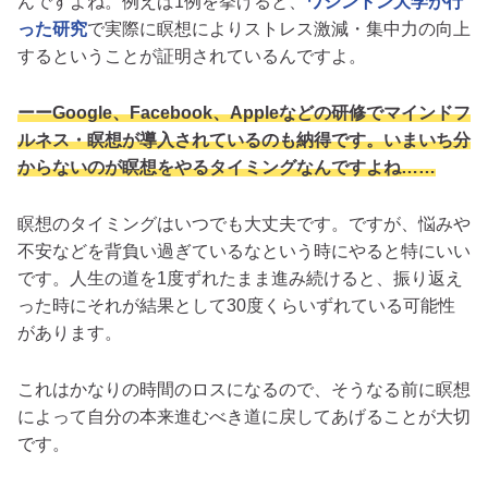
んですよね。例えば1例を挙げると、
ワシントン大学が行
った研究
で実際に瞑想によりストレス激減・集中力の向上
するということが証明されているんですよ。
ーーGoogle、Facebook、Appleなどの研修でマインドフ
ルネス・瞑想が導入されているのも納得です。いまいち分
からないのが瞑想をやるタイミングなんですよね……
瞑想のタイミングはいつでも大丈夫です。ですが、
悩みや
不安などを背負い過ぎているなという時にやると特にいい
です。人生の道を1度ずれたまま進み続けると、振り返え
った時にそれが結果として30度くらいずれている可能性
があります。
これはかなりの時間のロスになるので、そうなる前に瞑想
によって自分の本来進むべき道に戻してあげることが大切
です。