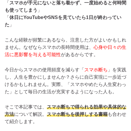
「
スマホが手元にないと落ち着かず、一度始めると何時間
も使ってしまう
」
「
休日にYouTubeやSNSを見ていたら1日が終わってい
た
」
こんな経験が頻繁にあるなら、注意した方がよいかもしれ
ません。なぜならスマホの長時間使用は、
心身や日々の生
活に悪影響を与える可能性
があるからです。
今日からスマホの使用頻度を減らす「
スマホ断ち
」を実践
し、人生を豊かにしませんか？さらに自己実現に一歩近づ
けるかもしれません。実際、「スマホやめたら人生変わっ
た」として毎日の生活が充実するようになった人も。
そこで本記事では、
スマホ断ちで得られる効果や具体的な
方法
について解説。
スマホ断ちを後押しする書籍
も合わせ
て紹介します。