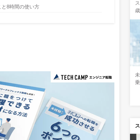
ス
と8時間の使い方
歳
乗