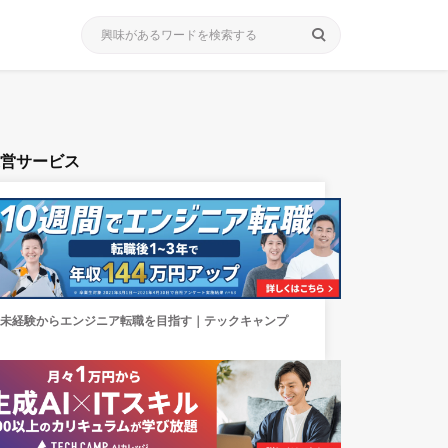
search
運営サービス
未経験からエンジニア転職を目指す｜テックキャンプ