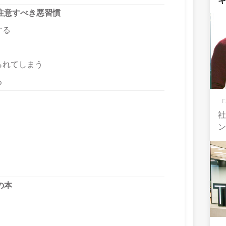
注意すべき悪習慣
する
られてしまう
る
社
の本