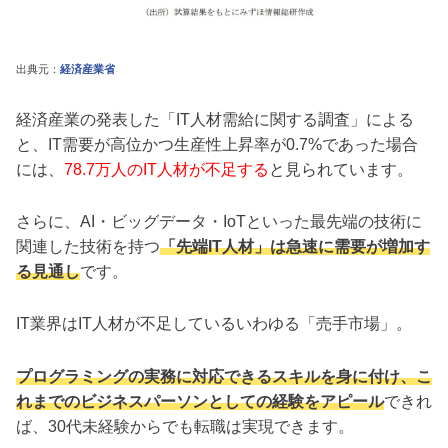
出典元：
経済産業省
経済産業の発表した「IT人材需給に関する調査」による
と、IT需要が高位かつ生産性上昇率が0.7%であった場合
には、
78.7万人のIT人材が不足する
と見られています。
さらに、AI・ビッグデータ・IoTといった最先端の技術に
関連した技術を持つ
「先端IT人材」は急速に需要が増加す
る見通し
です。
IT業界はIT人材が不足しているいわゆる「売手市場」。
プログラミングの実務に対応できるスキルを身に付け、こ
れまでのビジネスパーソンとしての経験をアピール
できれ
ば、30代未経験からでも転職は実現できます。