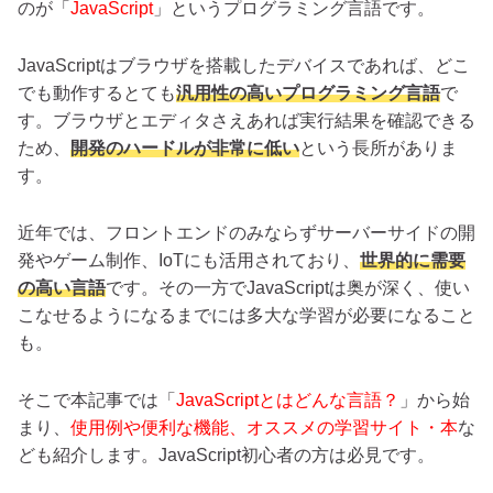
のが「
JavaScript
」というプログラミング言語です。
JavaScriptはブラウザを搭載したデバイスであれば、どこ
でも動作するとても
汎用性の高いプログラミング言語
で
す。ブラウザとエディタさえあれば実行結果を確認できる
ため、
開発のハードルが非常に低い
という長所がありま
す。
近年では、フロントエンドのみならずサーバーサイドの開
発やゲーム制作、IoTにも活用されており、
世界的に需要
の高い言語
です。その一方でJavaScriptは奥が深く、使い
こなせるようになるまでには多大な学習が必要になること
も。
そこで本記事では「
JavaScriptとはどんな言語？
」から始
まり、
使用例や便利な機能、オススメの学習サイト・本
な
ども紹介します。JavaScript初心者の方は必見です。