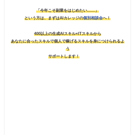
「今年こそ副業をはじめたい……」
という方は、
まずはAIカレッジの
個別相談会
へ！
400以上の生成AIスキル×ITスキルから
あなたに合ったスキルで個人で稼げるスキルを身につけられるよ
う
サポートします！