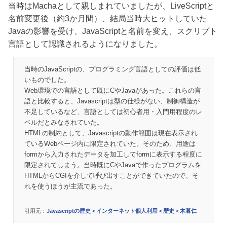
当時はMachaとして親しまれていましたが、LiveScriptと
名前変更後（約3か月間）、結局当時大ヒットしていた
Javaの影響を受け、JavaScriptと名前を変え、スクリプト
言語として認識されるようになりました。
当時のJavaScriptの、プログラミング言語としての評価は低
いものでした。
Web環境での言語として既にCやJavaがあった。これらの言
語と比較すると、Javascriptは型の仕様がない、制御構造が
不足しているなど、言語としては初心者用・入門用程度のレ
ベルだとみなされていた。
HTMLの制約として、Javascriptの動作範囲は現在表示され
ているWebページ内に限定されていた。そのため、用途は
formから入力されたデータを加工してformに表示する程度に
限定されてしまう。当時既にCやJavaで作ったプログラムを
HTMLからCGIを介して呼び出すことができていたので、そ
れを使うほうが主流であった。
引用元：
Javascriptの歴史＜インターネット個人利用＜歴史＜木暮仁