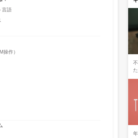
ト言語
ス
M操作）
た
ム
年