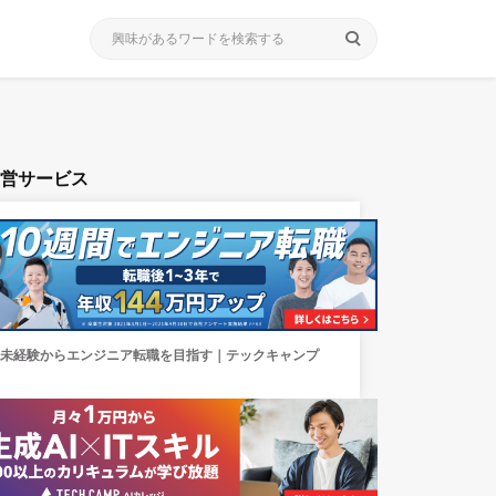
search
運営サービス
未経験からエンジニア転職を目指す｜テックキャンプ