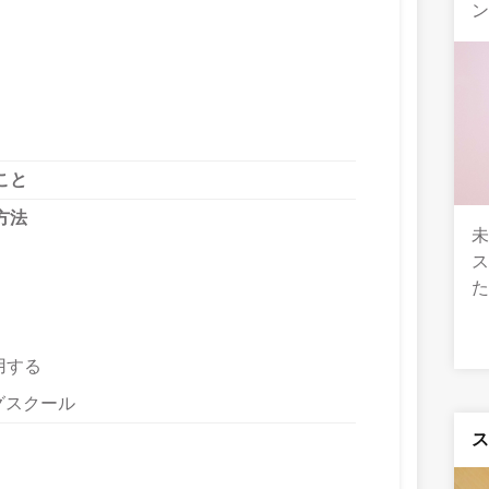
ン
こと
方法
用する
グスクール