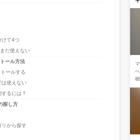
けて4つ
能はまだ使えない
ンストール方法
マ
ストールする
では使えない
期するには？
能の探し方
ゴリから探す