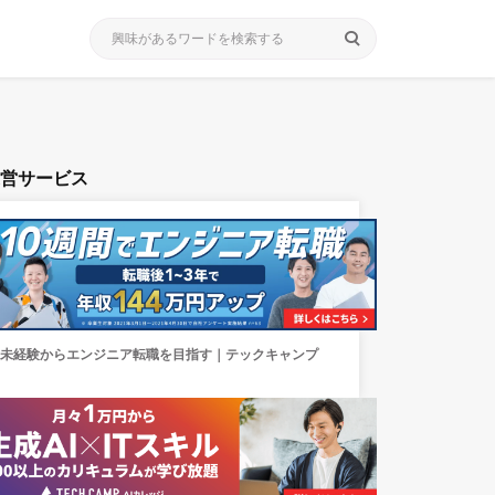
search
運営サービス
未経験からエンジニア転職を目指す｜テックキャンプ