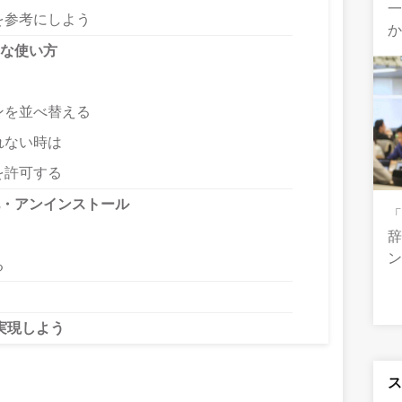
一
を参考にしよう
か
本的な使い方
ンを並べ替える
れない時は
を許可する
効化・アンインストール
「
辞
る
実現しよう