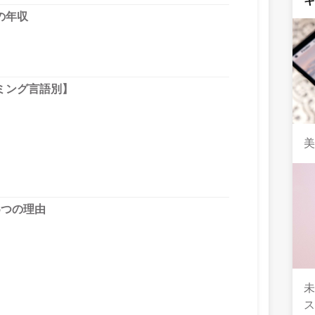
の年収
ミング言語別】
美
5つの理由