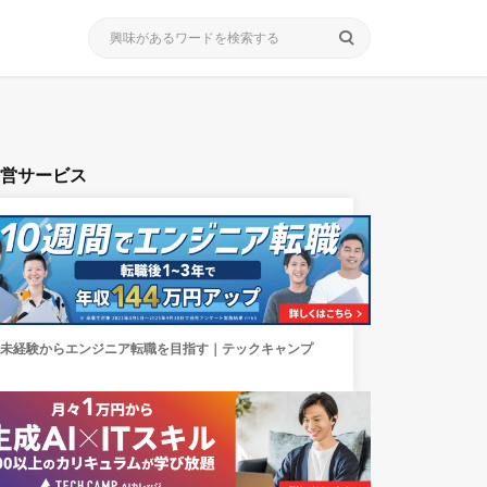
search
運営サービス
未経験からエンジニア転職を目指す｜テックキャンプ