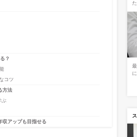
】
せる？
最
能
的なコツ
る方法
学ぶ
年収アップも目指せる