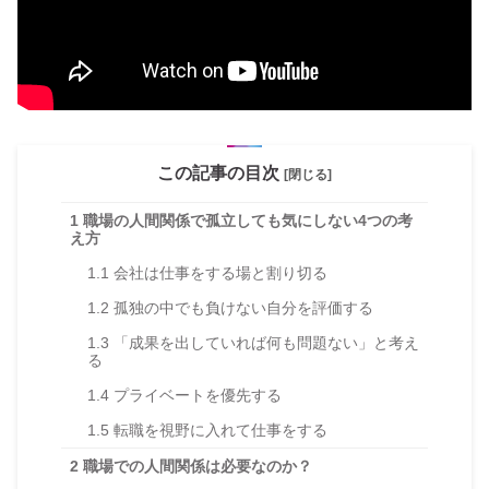
この記事の目次
[閉じる]
1
職場の人間関係で孤立しても気にしない4つの考
え方
1.1
会社は仕事をする場と割り切る
1.2
孤独の中でも負けない自分を評価する
1.3
「成果を出していれば何も問題ない」と考え
る
1.4
プライベートを優先する
1.5
転職を視野に入れて仕事をする
2
職場での人間関係は必要なのか？