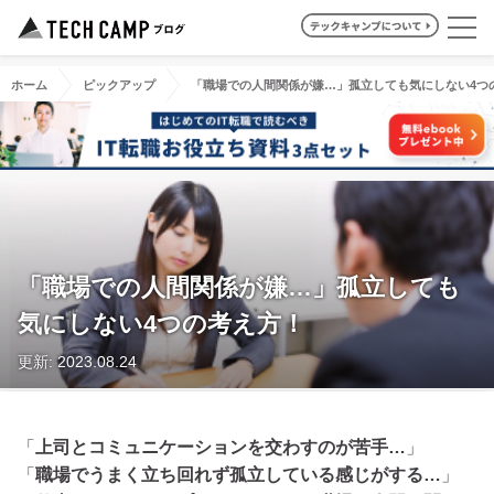
ホーム
ピックアップ
「職場での人間関係が嫌…」孤立しても気にしない4つ
「職場での人間関係が嫌…」孤立しても
気にしない4つの考え方！
更新: 2023.08.24
「
上司とコミュニケーションを交わすのが苦手…
」
「
職場でうまく立ち回れず孤立している感じがする…
」