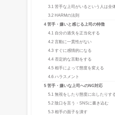
3.1
苦手な上司がいるという人は全体
3.2
HARMの法則
4
苦手・嫌いと感じる上司の特徴
4.1
自分の過失を正当化する
4.2
言動に一貫性がない
4.3
すぐに感情的になる
4.4
否定的な言動をする
4.5
相手によって態度を変える
4.6
ハラスメント
5
苦手・嫌いな上司へのNG対応
5.1
無視をしたり態度に出したりす
5.2
陰口を言う・SNSに書き込む
5.3
相手の面子を潰す