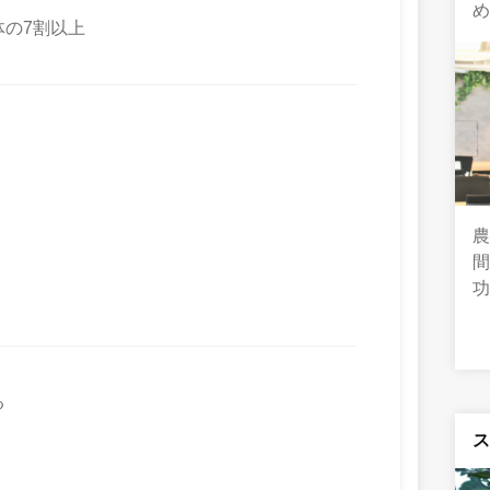
の7割以上
間
る