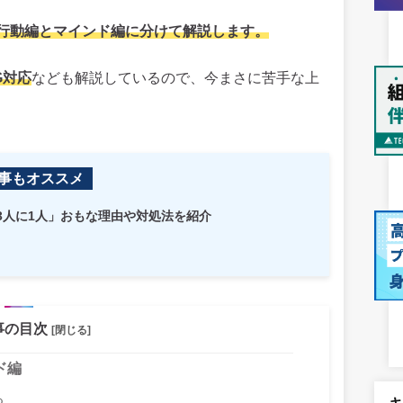
行動編とマインド編に分けて解説します。
G対応
なども解説しているので、今まさに苦手な上
事もオススメ
3人に1人」おもな理由や対処法を紹介
事の目次
[閉じる]
ド編
る