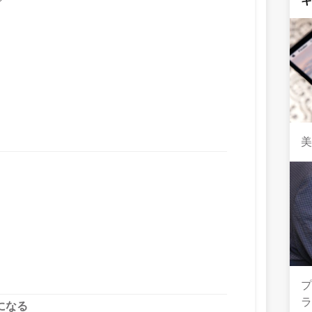
美
になる