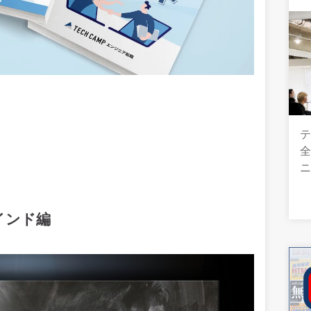
テ
全
インド編