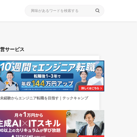
search
運営サービス
未経験からエンジニア転職を目指す｜テックキャンプ