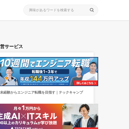
search
運営サービス
未経験からエンジニア転職を目指す｜テックキャンプ