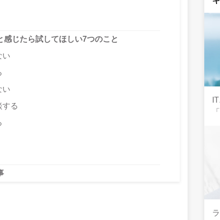
と感じたら試してほしい7つのこと
ない
る
ない
I
談する
る
事
ラ