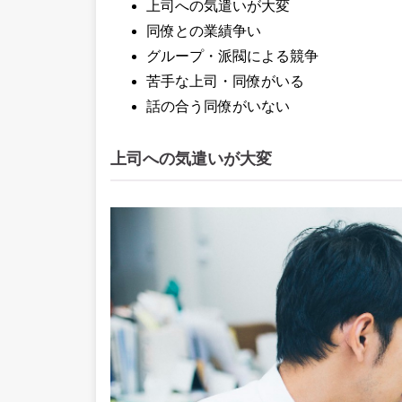
上司への気遣いが大変
同僚との業績争い
グループ・派閥による競争
苦手な上司・同僚がいる
話の合う同僚がいない
上司への気遣いが大変