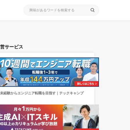
search
運営サービス
未経験からエンジニア転職を目指す｜テックキャンプ