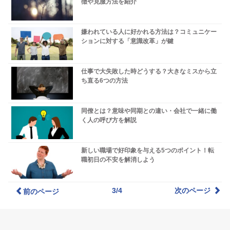
徴や克服方法を紹介
嫌われている人に好かれる方法は？コミュニケー
ションに対する「意識改革」が鍵
仕事で大失敗した時どうする？大きなミスから立
ち直る6つの方法
同僚とは？意味や同期との違い・会社で一緒に働
く人の呼び方を解説
新しい職場で好印象を与える5つのポイント！転
職初日の不安を解消しよう
3/4
次のページ
前のページ