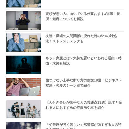
要領が悪い人に向いている仕事おすすめ4選！長
所・短所についても解説
友達・職場の人間関係に疲れた時の5つの対処
法！ストレスチェックも
ネット弁慶とは？気持ち悪いといわれる理由・特
徴・末路も解説
傷つけない上手な断り方の例文18選！ビジネス・
友達・恋愛のシーン別で紹介
【人付き合いが苦手な人の共通点13選】話すと疲
れる人におすすめの克服法や本を紹介
「劣等感が強く苦しい」劣等感が強すぎる人の特