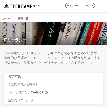
ホーム
特集一覧
ITリテラシー
この特集では、ITリテラシーが身につく記事をまとめています。
基礎的な用語からトレンドニュースまで、ITは現代を生きるうえ
で欠かせない知識なので、ぜひチェックしてみてください。
おすすめ
ITに関する用語解説
知っておきたいWebの知識
話題のITニュース