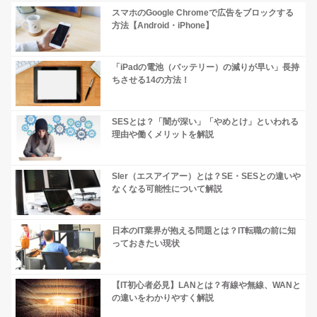
スマホのGoogle Chromeで広告をブロックする
方法【Android・iPhone】
「iPadの電池（バッテリー）の減りが早い」長持
ちさせる14の方法！
SESとは？「闇が深い」「やめとけ」といわれる
理由や働くメリットを解説
SIer（エスアイアー）とは？SE・SESとの違いや
なくなる可能性について解説
日本のIT業界が抱える問題とは？IT転職の前に知
っておきたい現状
【IT初心者必見】LANとは？有線や無線、WANと
の違いをわかりやすく解説